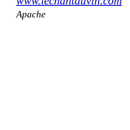
www.lechantduvin.com
Apache