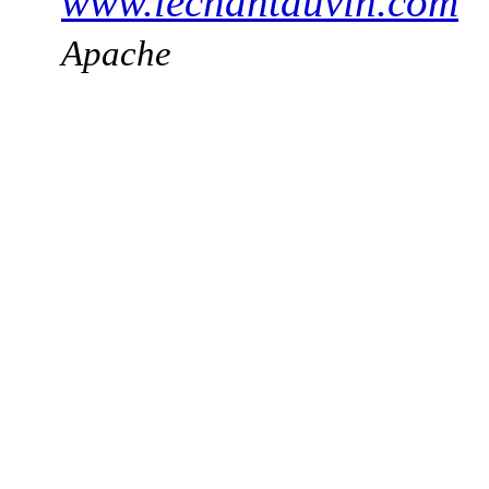
www.lechantduvin.com
Apache