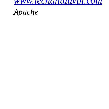
www.lechantduvin.com
Apache