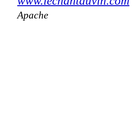
www.lechantduvin.com
Apache