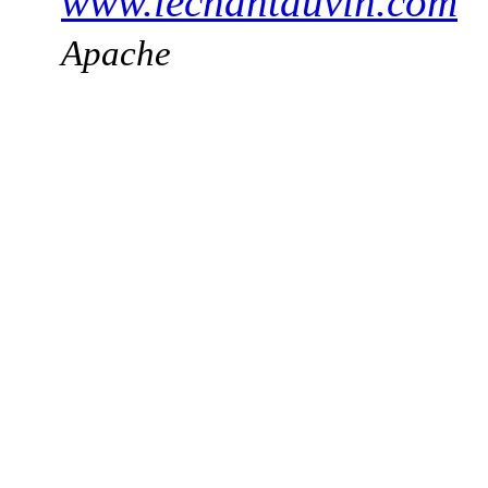
www.lechantduvin.com
Apache