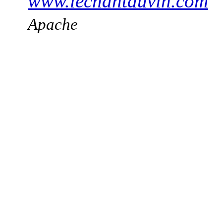
www.lechantduvin.com
Apache