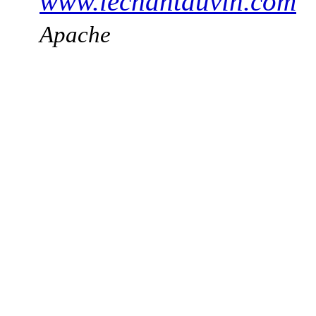
www.lechantduvin.com
Apache