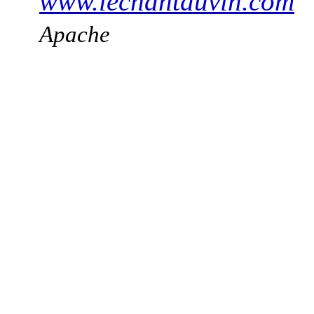
www.lechantduvin.com
Apache